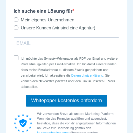
Ich suche eine Lösung für
Mein eigenes Unternehmen
Unsere Kunden (wir sind eine Agentur)
Ich möchte das Synesty-Whitepaper als PDF per Email und weitere
Produktneuigkeiten per Email erhalten. Ich bin damit einverstanden,
dass meine Emailadresse zu diesem Zweck gespeichert und
verarbeitet wird. Ich akzeptiere die
Datenschutzerklärung
. Sie
können den Newsletter jederzeit über den Link in unseren E-Mails
abbestellen.
Whitepaper kostenlos anfordern
Wir verwenden Brevo als unsere Marketing-Plattform.
Wenn du das Formular ausfüllen und absendest,
bestätige, dass die von dir angegebenen Informationen
an Brevo zur Bearbeitung gemäß den
Nutzungsbedingungen
übertragen werden